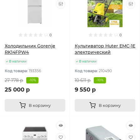
0
0
Холодильник Gorenje
Культиватор Huter ЕМС-1E
RK14FPW4
электрический
В наличии
В наличии
Код товара:
193356
Код товара:
210490
27 778 р
10 611 р
-10%
-10%
25 000 р
9 550 р
В корзину
В корзину