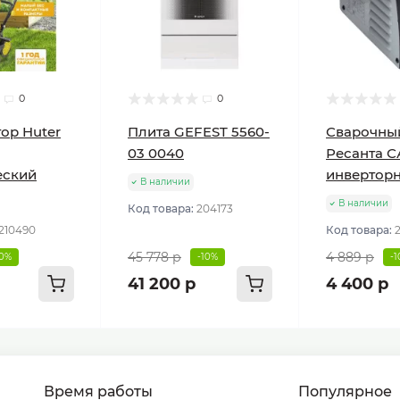
0
0
ор Huter
Плита GEFEST 5560-
Сварочны
03 0040
Ресанта С
еский
инвертор
В наличии
В наличии
Код товара:
204173
210490
Код товара:
45 778 р
4 889 р
10%
-10%
-
41 200 р
4 400 р
Время работы
Популярное