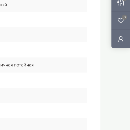
ный
0
тичная потайная