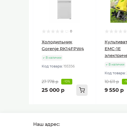
0
Холодильник
Культиват
Gorenje RK14FPW4
ЕМС-1E
электрич
В наличии
В наличии
Код товара:
193356
Код товара:
27 778 р
10 611 р
-10%
-
25 000 р
9 550 р
Наш адрес: