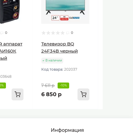
0
0
й аппарат
Телевизор BQ
АИ160К
24F34B черный
ный
В наличии
Код товара:
202037
203648
7 611 р
10%
-10%
6 850 р
Информация