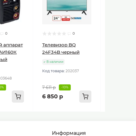
0
0
й аппарат
Телевизор BQ
АИ160К
24F34B черный
ный
В наличии
Код товара:
202037
203648
7 611 р
10%
-10%
6 850 р
Информация