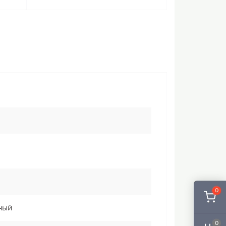
0
ный
0