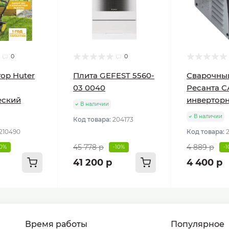
0
0
ор Huter
Плита GEFEST 5560-
Сварочны
03 0040
Ресанта С
еский
инвертор
В наличии
В наличии
Код товара:
204173
210490
Код товара:
45 778 р
4 889 р
10%
-10%
-
41 200 р
4 400 р
Время работы
Популярное