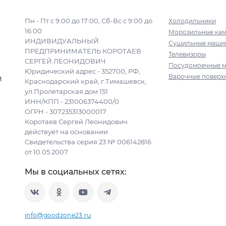
Пн - Пт с 9:00 до 17:00, Сб-Вс с 9:00 до
Холодильники
16:00
Морозильные ка
ИНДИВИДУАЛЬНЫЙ
Сушильные маши
ПРЕДПРИНИМАТЕЛЬ КОРОТАЕВ
Телевизоры
СЕРГЕЙ ЛЕОНИДОВИЧ
Посудомоечные 
Юридический адрес - 352700, РФ,
Варочные поверх
й
Краснодарский край, г.Тимашевск,
ул.Пролетарская дом 151
ИНН/КПП - 231006374400/0
ОГРН - 307235313000017
Коротаев Сергей Леонидович
действует на основании
Свидетельства серия 23 № 006142816
от 10.05.2007
Мы в социальных сетях:
info@goodzone23.ru