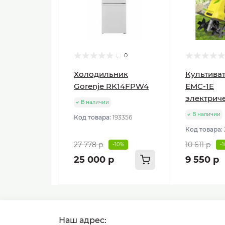
0
Холодильник
Культиват
Gorenje RK14FPW4
ЕМС-1E
электрич
В наличии
В наличии
Код товара:
193356
Код товара:
27 778 р
10 611 р
-10%
-
25 000 р
9 550 р
Наш адрес: