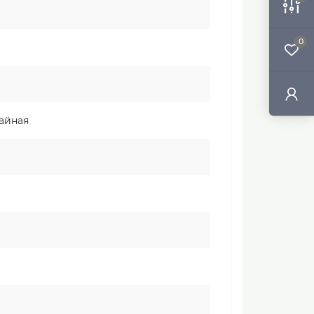
0
тайная