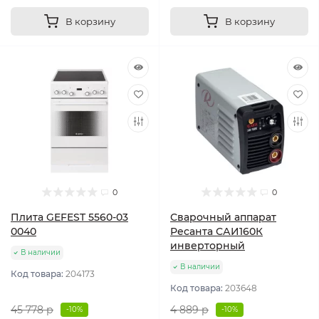
В корзину
В корзину
0
0
Плита GEFEST 5560-03
Сварочный аппарат
0040
Ресанта САИ160К
инверторный
В наличии
В наличии
Код товара:
204173
Код товара:
203648
45 778 р
4 889 р
-10%
-10%