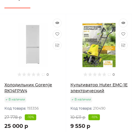
0
0
Холодильник Gorenje
Культиватор Huter ЕМС-1E
RK14FPW4
электрический
В наличии
В наличии
Код товара:
193356
Код товара:
210490
27 778 р
10 611 р
-10%
-10%
25 000 р
9 550 р