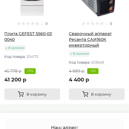
0
0
Плита GEFEST 5560-03
Сварочный аппарат
0040
Ресанта САИ160К
инверторный
В наличии
В наличии
Код товара:
204173
Код товара:
203648
45 778 р
4 889 р
-10%
-10%
41 200 р
4 400 р
В корзину
В корзину
Наш адрес: