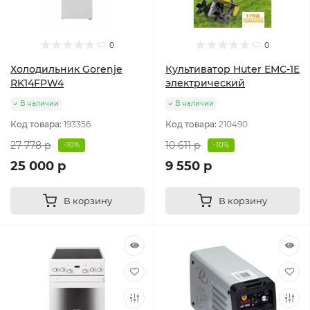
0
0
Холодильник Gorenje
Культиватор Huter ЕМС-1E
RK14FPW4
электрический
В наличии
В наличии
Код товара:
193356
Код товара:
210490
27 778 р
10 611 р
-10%
-10%
25 000 р
9 550 р
В корзину
В корзину