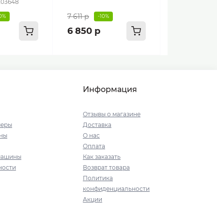
203648
7 611 р
10%
-10%
6 850 р
Информация
Отзывы о магазине
меры
Доставка
ны
О нас
Оплата
машины
Как заказать
ности
Возврат товара
Политика
конфиденциальности
Акции