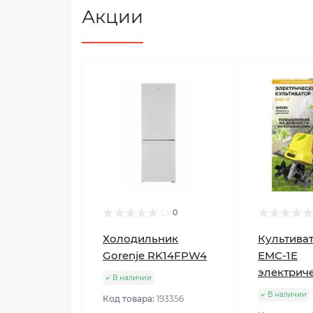
Акции
0
Холодильник
Культиват
Gorenje RK14FPW4
ЕМС-1E
электрич
В наличии
В наличии
Код товара:
193356