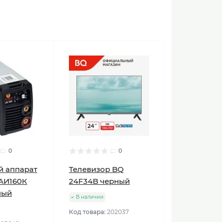
0
0
й аппарат
Телевизор BQ
АИ160К
24F34B черный
ный
В наличии
Код товара:
202037