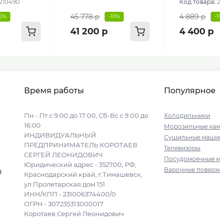
210490
Код товара:
45 778 р
4 889 р
10%
-10%
-
41 200 р
4 400 р
Время работы
Популярное
Пн - Пт с 9:00 до 17:00, Сб-Вс с 9:00 до
Холодильники
16:00
Морозильные ка
ИНДИВИДУАЛЬНЫЙ
Сушильные маши
ПРЕДПРИНИМАТЕЛЬ КОРОТАЕВ
Телевизоры
СЕРГЕЙ ЛЕОНИДОВИЧ
Посудомоечные 
Юридический адрес - 352700, РФ,
Варочные поверх
й
Краснодарский край, г.Тимашевск,
ул.Пролетарская дом 151
ИНН/КПП - 231006374400/0
ОГРН - 307235313000017
Коротаев Сергей Леонидович