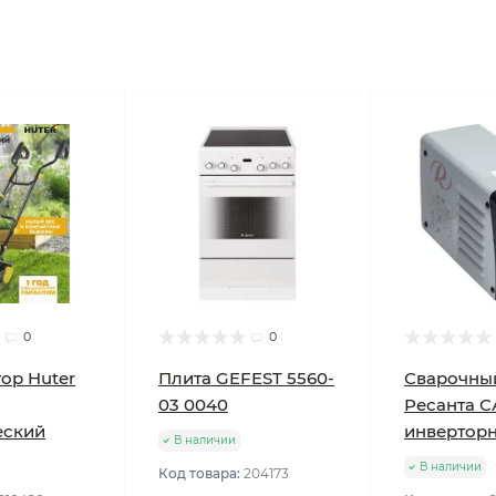
0
0
ор Huter
Плита GEFEST 5560-
Сварочны
03 0040
Ресанта С
еский
инвертор
В наличии
В наличии
Код товара:
204173