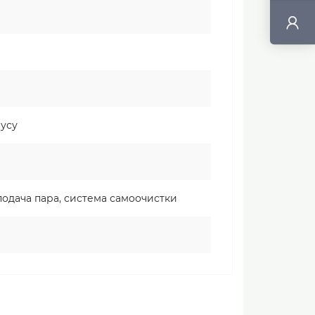
усу
подача пара, система самоочистки