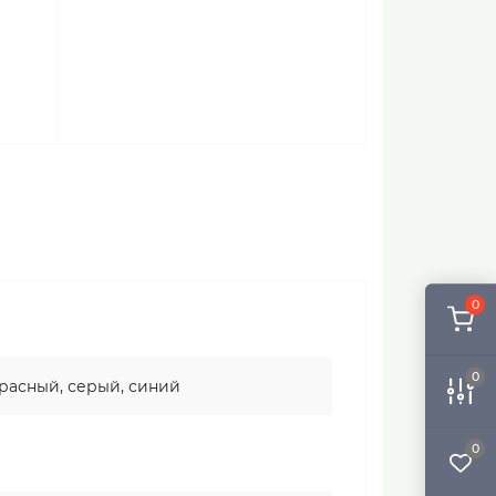
0
0
красный, серый, синий
0