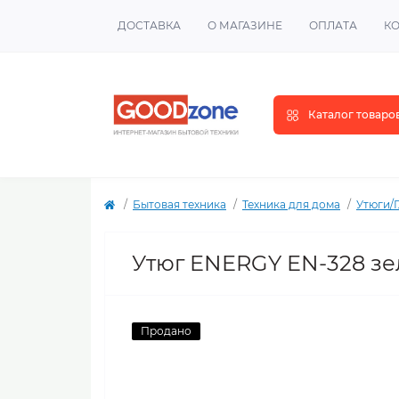
ДОСТАВКА
О МАГАЗИНЕ
ОПЛАТА
К
Каталог товаро
Бытовая техника
Техника для дома
Утюги/
Утюг ENERGY EN-328 з
Продано