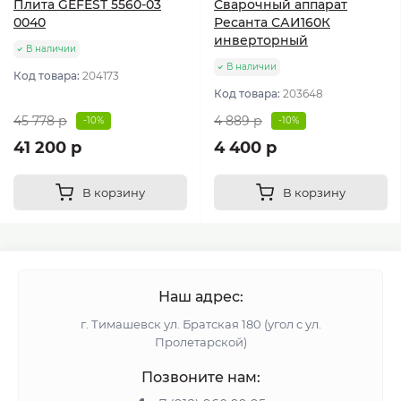
Плита GEFEST 5560-03
Сварочный аппарат
0040
Ресанта САИ160К
инверторный
В наличии
В наличии
Код товара:
204173
Код товара:
203648
45 778 р
4 889 р
-10%
-10%
41 200 р
4 400 р
В корзину
В корзину
Наш адрес:
г. Тимашевск ул. Братская 180 (угол с ул.
Пролетарской)
Позвоните нам: