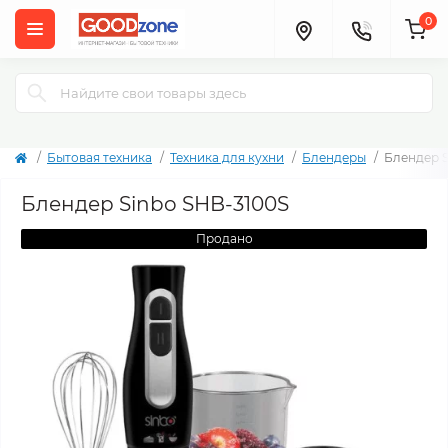
0
Бытовая техника
Техника для кухни
Блендеры
Блендер S
Блендер Sinbo SHB-3100S
Продано