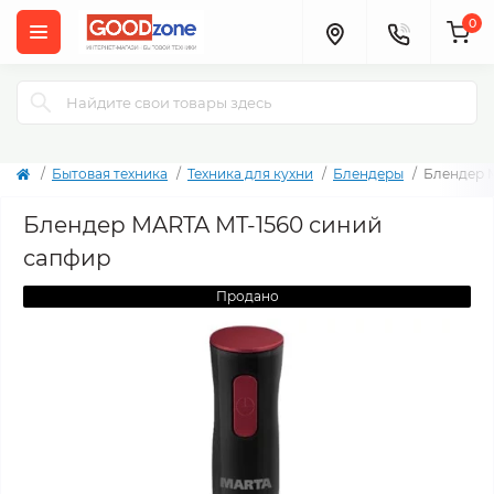
0
Бытовая техника
Техника для кухни
Блендеры
Блендер 
Блендер MARTA MT-1560 синий
сапфир
Продано