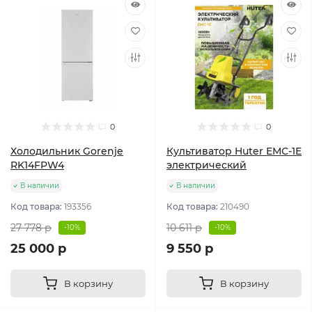
0
0
Холодильник Gorenje
Культиватор Huter ЕМС-1E
RK14FPW4
электрический
В наличии
В наличии
Код товара:
193356
Код товара:
210490
27 778 р
10 611 р
-10%
-10%
25 000 р
9 550 р
В корзину
В корзину