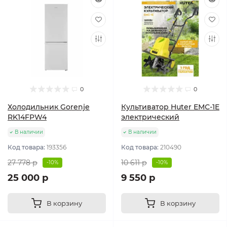
0
0
Холодильник Gorenje
Культиватор Huter ЕМС-1E
RK14FPW4
электрический
В наличии
В наличии
Код товара:
193356
Код товара:
210490
27 778 р
10 611 р
-10%
-10%
25 000 р
9 550 р
В корзину
В корзину