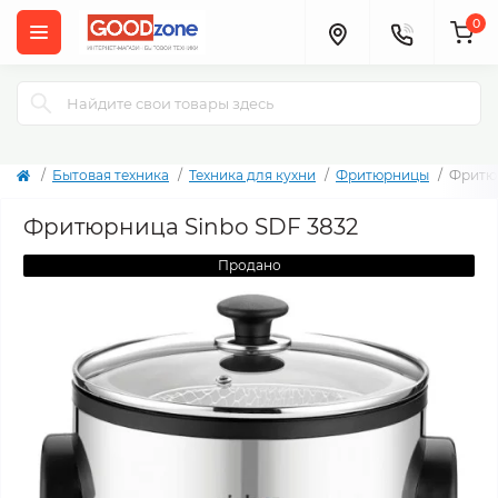
0
Бытовая техника
Техника для кухни
Фритюрницы
Фритюр
Фритюрница Sinbo SDF 3832
Продано