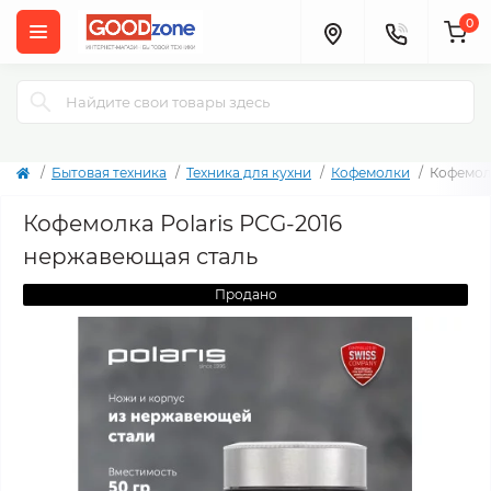
0
Бытовая техника
Техника для кухни
Кофемолки
Кофемолк
Кофемолка Polaris PCG-2016
нержавеющая сталь
Продано