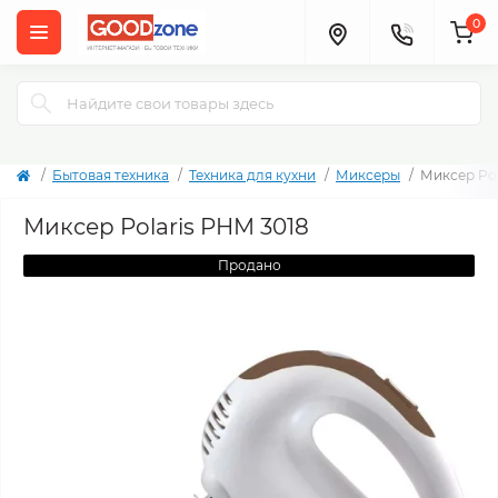
0
Бытовая техника
Техника для кухни
Миксеры
Миксер Pol
Миксер Polaris PHM 3018
Продано