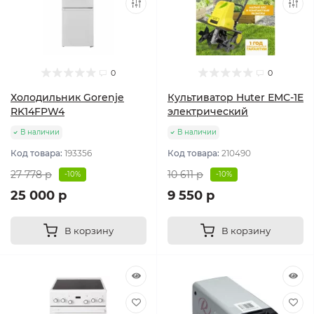
0
0
Холодильник Gorenje
Культиватор Huter ЕМС-1E
RK14FPW4
электрический
В наличии
В наличии
Код товара:
193356
Код товара:
210490
27 778 р
10 611 р
-10%
-10%
25 000 р
9 550 р
В корзину
В корзину