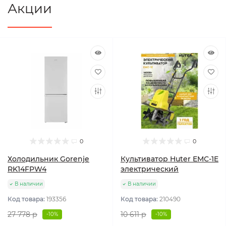
Акции
0
0
Холодильник Gorenje
Культиватор Huter ЕМС-1E
RK14FPW4
электрический
В наличии
В наличии
Код товара:
193356
Код товара:
210490
27 778 р
10 611 р
-10%
-10%