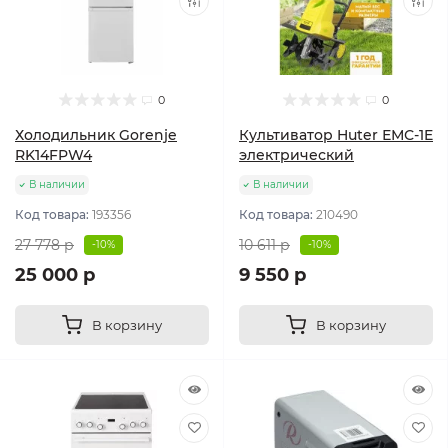
0
0
Холодильник Gorenje
Культиватор Huter ЕМС-1E
RK14FPW4
электрический
В наличии
В наличии
Код товара:
193356
Код товара:
210490
27 778 р
10 611 р
-10%
-10%
25 000 р
9 550 р
В корзину
В корзину