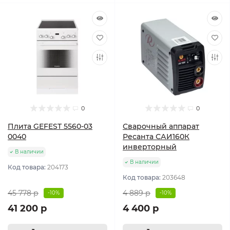
0
0
Плита GEFEST 5560-03
Сварочный аппарат
0040
Ресанта САИ160К
инверторный
В наличии
В наличии
Код товара:
204173
Код товара:
203648
45 778 р
4 889 р
-10%
-10%
41 200 р
4 400 р