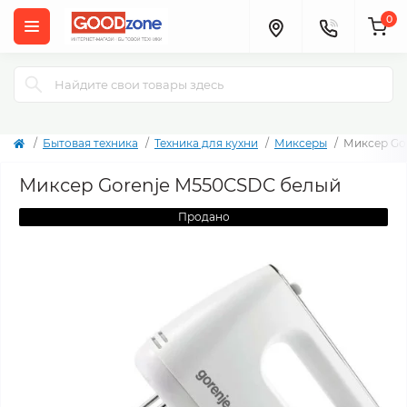
0
Бытовая техника
Техника для кухни
Миксеры
Миксер Go
Миксер Gorenje M550CSDC белый
Продано