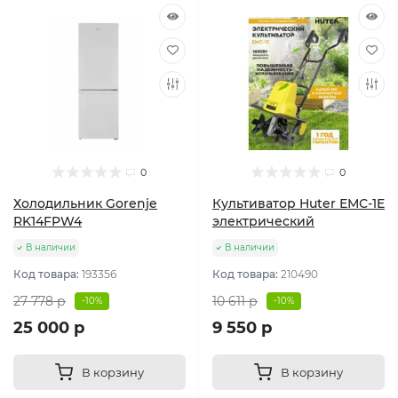
0
0
Холодильник Gorenje
Культиватор Huter ЕМС-1E
RK14FPW4
электрический
В наличии
В наличии
Код товара:
193356
Код товара:
210490
27 778 р
10 611 р
-10%
-10%
25 000 р
9 550 р
В корзину
В корзину