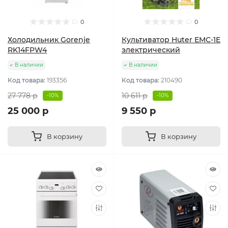
0
0
Холодильник Gorenje
Культиватор Huter ЕМС-1E
RK14FPW4
электрический
В наличии
В наличии
Код товара:
193356
Код товара:
210490
27 778 р
10 611 р
-10%
-10%
25 000 р
9 550 р
В корзину
В корзину