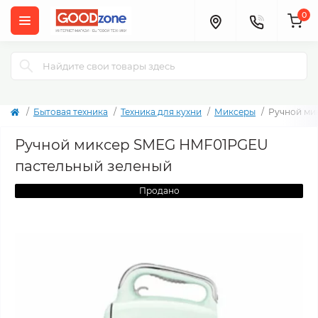
0
Бытовая техника
Техника для кухни
Миксеры
Ручной ми
Ручной миксер SMEG HMF01PGEU
пастельный зеленый
Продано