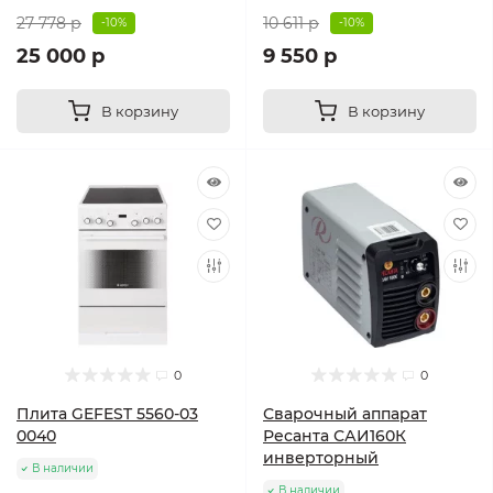
27 778 р
10 611 р
-10%
-10%
25 000 р
9 550 р
В корзину
В корзину
0
0
Плита GEFEST 5560-03
Сварочный аппарат
0040
Ресанта САИ160К
инверторный
В наличии
В наличии