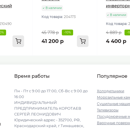
еский
инвертор
В наличии
В наличии
Код товара:
204173
210490
Код товара:
45 778 р
4 889 р
10%
-10%
-
41 200 р
4 400 р
Время работы
Популярное
Пн - Пт с 9:00 до 17:00, Сб-Вс с 9:00 до
Холодильники
16:00
Морозильные ка
ИНДИВИДУАЛЬНЫЙ
Сушильные маши
ПРЕДПРИНИМАТЕЛЬ КОРОТАЕВ
Телевизоры
СЕРГЕЙ ЛЕОНИДОВИЧ
Посудомоечные 
Юридический адрес - 352700, РФ,
Варочные поверх
й
Краснодарский край, г.Тимашевск,