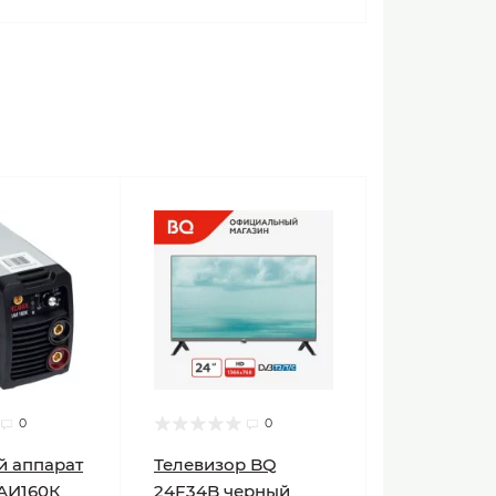
0
0
й аппарат
Телевизор BQ
АИ160К
24F34B черный