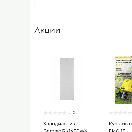
Акции
0
Холодильник
Культиват
Gorenje RK14FPW4
ЕМС-1E