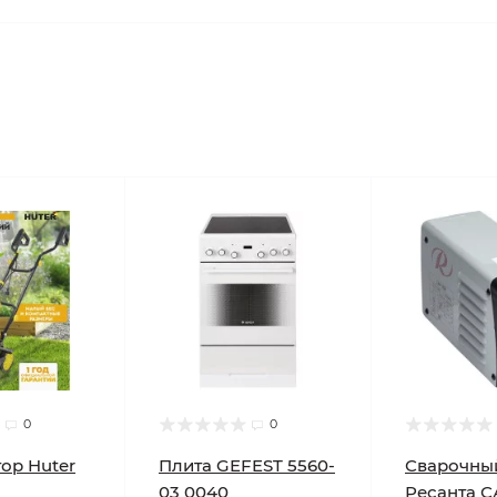
0
0
ор Huter
Плита GEFEST 5560-
Сварочны
03 0040
Ресанта С