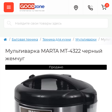
0
Бытовая техника
Техника для кухни
Мультиварки
Мульти
Мультиварка MARTA MT-4322 черный
жемчуг
Продано