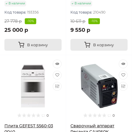
В наличии
В наличии
Код товара:
193356
Код товара:
210490
27 778 р
10 611 р
-10%
-10%
25 000 р
9 550 р
В корзину
В корзину
0
0
Плита GEFEST 5560-03
Сварочный аппарат
0040
Ресанта САИ160К