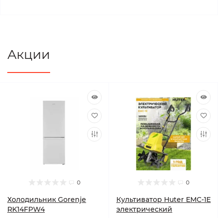
Акции
0
0
Холодильник Gorenje
Культиватор Huter ЕМС-1E
RK14FPW4
электрический