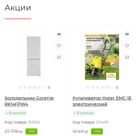
Акции
0
0
Холодильник Gorenje
Культиватор Huter ЕМС-1E
RK14FPW4
электрический
В наличии
В наличии
Код товара:
193356
Код товара:
210490
27 778 р
10 611 р
-10%
-10%