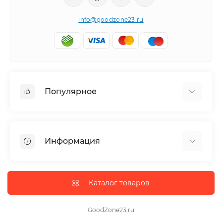
info@goodzone23.ru
Популярное
Холодильники
Морозильные камеры
Информация
Сушильные машины
Телевизоры
Отзывы о магазине
Посудомоечные машины
Доставка
Каталог товаров
Варочные поверхности
О нас
Оплата
GoodZone23.ru