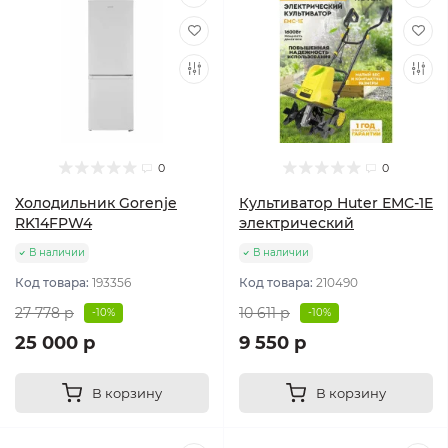
0
0
Холодильник Gorenje
Культиватор Huter ЕМС-1E
RK14FPW4
электрический
В наличии
В наличии
Код товара:
193356
Код товара:
210490
27 778 р
10 611 р
-10%
-10%
25 000 р
9 550 р
В корзину
В корзину