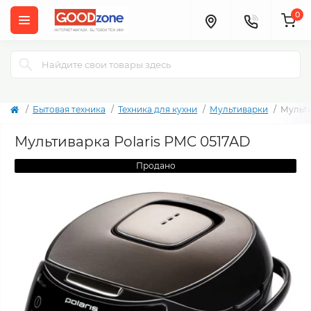
0
Бытовая техника
Техника для кухни
Мультиварки
Мульти
Мультиварка Polaris PMC 0517AD
Продано