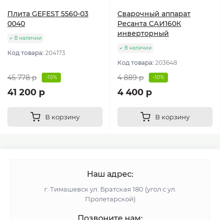
Плита GEFEST 5560-03
Сварочный аппарат
0040
Ресанта САИ160К
инверторный
В наличии
В наличии
Код товара:
204173
Код товара:
203648
45 778 р
4 889 р
-10%
-10%
41 200 р
4 400 р
В корзину
В корзину
Наш адрес:
г. Тимашевск ул. Братская 180 (угол с ул.
Пролетарской)
Позвоните нам: