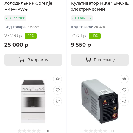
Холодильник Gorenje
Культиватор Huter ЕМС-1E
RK14FPW4
электрический
В наличии
В наличии
Код товара:
193356
Код товара:
210490
27 778 р
10 611 р
-10%
-10%
25 000 р
9 550 р
В корзину
В корзину
0
0