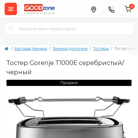
0
Бытовая техника
Техника для кухни
Тостеры
Тостер Gore
Тостер Gorenje T1000E серебристый/
черный
Продано