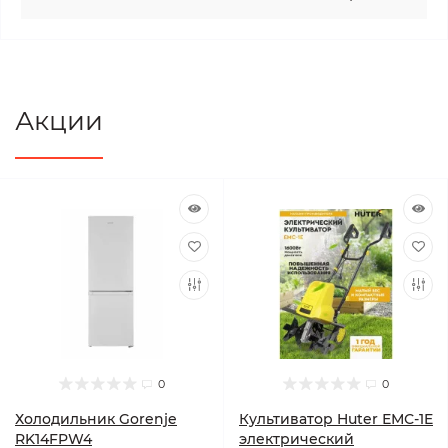
Акции
0
0
Холодильник Gorenje
Культиватор Huter ЕМС-1E
RK14FPW4
электрический