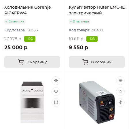
Холодильник Gorenje
Культиватор Huter ЕМС-1E
RK14FPW4
электрический
В наличии
В наличии
Код товара:
193356
Код товара:
210490
27 778 р
10 611 р
-10%
-10%
25 000 р
9 550 р
В корзину
В корзину