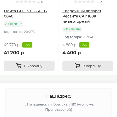
0
0
Плита GEFEST 5560-03
Сварочный аппарат
0040
Ресанта САИ160К
инверторный
В наличии
В наличии
Код товара:
204173
Код товара:
203648
45 778 р
4 889 р
-10%
-10%
41 200 р
4 400 р
В корзину
В корзину
Наш адрес:
г. Тимашевск ул. Братская 180 (угол с ул.
Пролетарской)