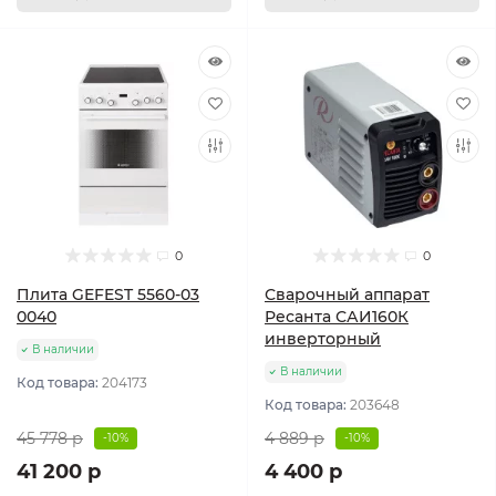
0
0
Плита GEFEST 5560-03
Сварочный аппарат
0040
Ресанта САИ160К
инверторный
В наличии
В наличии
Код товара:
204173
Код товара:
203648
45 778 р
4 889 р
-10%
-10%
41 200 р
4 400 р