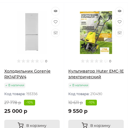
0
0
Холодильник Gorenje
Культиватор Huter ЕМС-1E
RK14FPW4
электрический
В наличии
В наличии
Код товара:
193356
Код товара:
210490
27 778 р
10 611 р
-10%
-10%
25 000 р
9 550 р
В корзину
В корзину