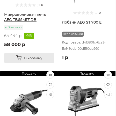
0
0
Микроволновая печь
AEG TB6SM171DB
Лобзик AEG ST 700 E
В наличии
Нет в наличии
64 444 р
-10%
Код товара:
d413801c-6ca3-
58 000 р
11e9-9ceb-00d1190ae560
1 р
В корзину
Продано
Продано