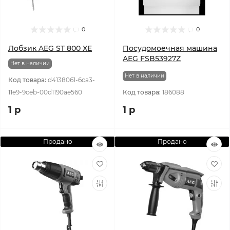
0
0
Лобзик AEG ST 800 XE
Посудомоечная машина
AEG FSB53927Z
Нет в наличии
Нет в наличии
Код товара:
d4138061-6ca3-
11e9-9ceb-00d1190ae560
Код товара:
186088
1 р
1 р
Продано
Продано