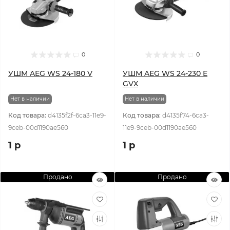
0
0
УШМ AEG WS 24-180 V
УШМ AEG WS 24-230 E
GVX
Нет в наличии
Нет в наличии
Код товара:
d4135f2f-6ca3-11e9-
Код товара:
d4135f74-6ca3-
9ceb-00d1190ae560
11e9-9ceb-00d1190ae560
1 р
1 р
Продано
Продано