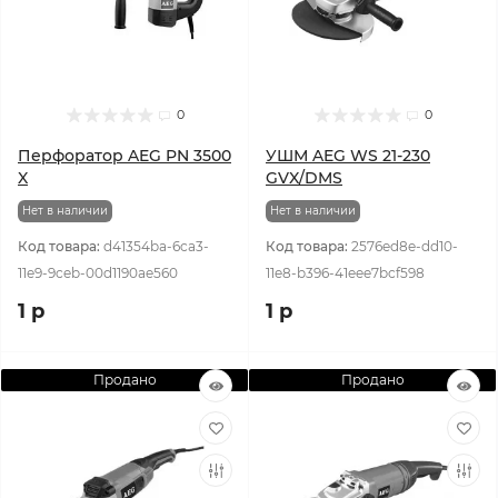
0
0
Перфоратор AEG PN 3500
УШМ AEG WS 21-230
X
GVX/DMS
Нет в наличии
Нет в наличии
Код товара:
d41354ba-6ca3-
Код товара:
2576ed8e-dd10-
11e9-9ceb-00d1190ae560
11e8-b396-41eee7bcf598
1 р
1 р
Продано
Продано