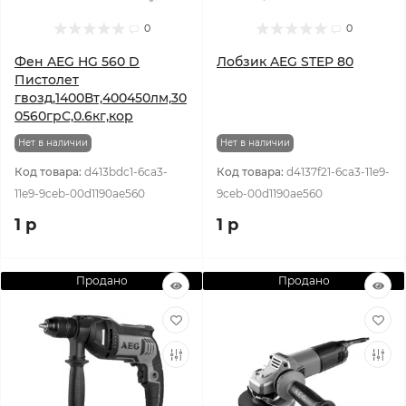
0
0
Фен AEG HG 560 D
Лобзик AEG STEP 80
Пистолет
гвозд,1400Вт,400450лм,30
0560грС,0.6кг,кор
Нет в наличии
Нет в наличии
Код товара:
d413bdc1-6ca3-
Код товара:
d4137f21-6ca3-11e9-
11e9-9ceb-00d1190ae560
9ceb-00d1190ae560
1 р
1 р
Продано
Продано