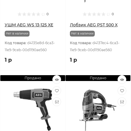
0
0
УШМ AEG WS 13-125 XE
Лобзик AEG PST 500 X
Нет в наличии
Нет в наличии
Код товара:
d4135e8d-6ca3-
Код товара:
d4137ec4-6ca3-
11e9-9ceb-00d1190ae560
11e9-9ceb-00d1190ae560
1 р
1 р
Продано
Продано