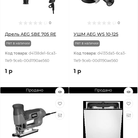
0
0
Дрель AEG SBE 705 RE
УШМ AEG WS 10-125
Нет в наличии
Нет в наличии
Код товара:
d4138de1-6ca3-
Код товара:
d4135da5-6ca3-
11e9-9ceb-00d1190ae560
11e9-9ceb-00d1190ae560
1 р
1 р
Продано
Продано