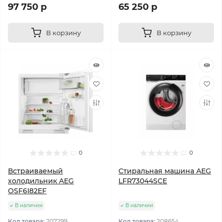
97 750 р
65 250 р
В корзину
В корзину
0
0
Встраиваемый
Стиральная машина AEG
холодильник AEG
LFR73044SCE
OSF6I82EF
В наличии
В наличии
Код товара:
207299
Код товара:
208654