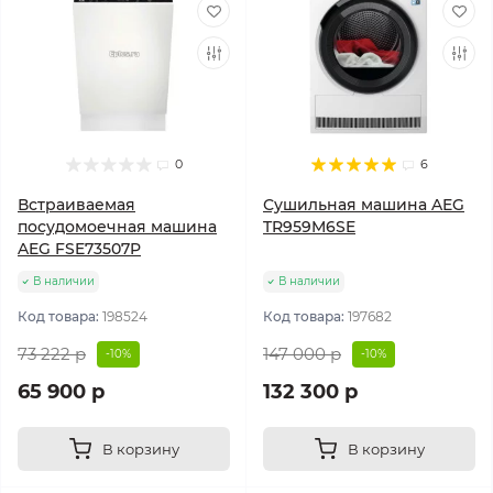
0
6
Встраиваемая
Сушильная машина AEG
посудомоечная машина
TR959M6SE
AEG FSE73507P
В наличии
В наличии
Код товара:
198524
Код товара:
197682
73 222 р
147 000 р
-10%
-10%
65 900 р
132 300 р
В корзину
В корзину