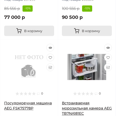
85 556 р
100 556 р
-10%
-10%
77 000 р
90 500 р
В корзину
В корзину
0
0
Посудомоечная машина
Встраиваемая
AEG FSK75778P
морозильная камера AEG
TB7NA181EC