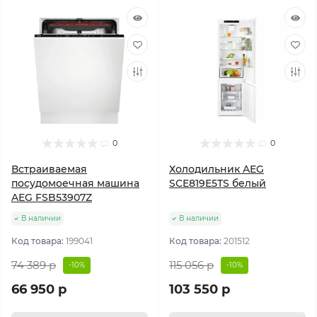
0
0
Встраиваемая
Холодильник AEG
посудомоечная машина
SCE819E5TS белый
AEG FSB53907Z
В наличии
В наличии
Код товара:
199041
Код товара:
201512
74 389 р
115 056 р
-10%
-10%
66 950 р
103 550 р