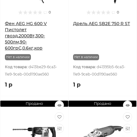
0
0
Фен AEG HG 600 V
Дрель AEG SB2E 750 R ST
Пистолет
гвозд,2000Вт,300-
500лм,90-
600грС,0.6кг,кор
Нет в наличии
Нет в наличии
Код товара:
d413be29-6ca3-
Код товара:
d41395b5-6ca3-
11e9-9ceb-00d1190ae560
11e9-9ceb-00d1190ae560
1 р
1 р
Продано
Продано