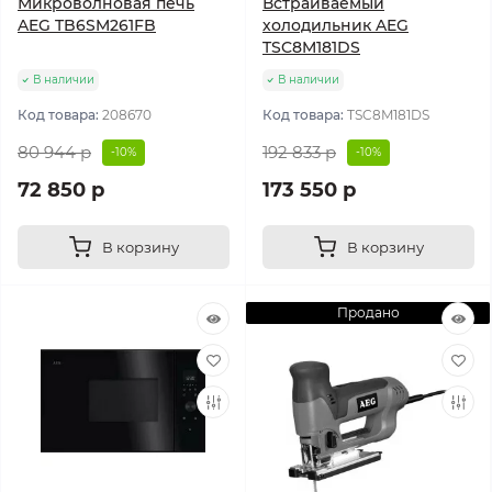
Микроволновая печь
Встраиваемый
AEG TB6SM261FB
холодильник AEG
TSC8M181DS
В наличии
В наличии
Код товара:
208670
Код товара:
TSC8M181DS
80 944 р
192 833 р
-10%
-10%
72 850 р
173 550 р
В корзину
В корзину
Продано