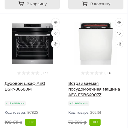
В корзину
В корзину
0
0
Духовой шкаф AEG
Встраиваемая
BSK788380M
посудомоечная машина
AEG FSB64907Z
В наличии
В наличии
Код товара:
197825
Код товара:
202161
108 611 р
72 500 р
-10%
-10%