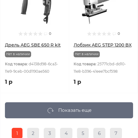
0
0
Дрель AEG SBE 650 R kit
Лобзик AEG STEP 1200 BX
Нет в наличии
Нет в наличии
Код товара:
d4138d98-6ca3-
Код товара:
25771cbd-dd10-
11e9-9ceb-00d1190ae560
11e8-b396-41eee7bcf598
1 р
1 р
Показать еще
1
2
3
4
5
6
7