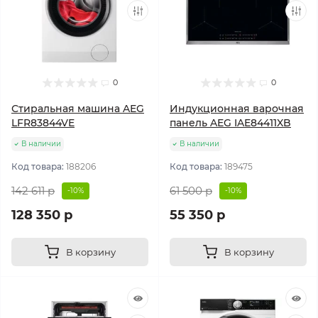
0
0
Стиральная машина AEG
Индукционная варочная
LFR83844VE
панель AEG IAE84411XB
В наличии
В наличии
Код товара:
188206
Код товара:
189475
142 611 р
61 500 р
-10%
-10%
128 350 р
55 350 р
В корзину
В корзину