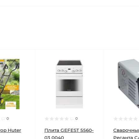
0
0
ор Huter
Плита GEFEST 5560-
Сварочны
03 0040
Ресанта С