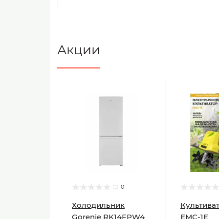
Акции
0
Холодильник
Культиват
Gorenje RK14FPW4
ЕМС-1E