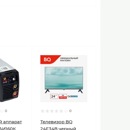
0
0
й аппарат
Телевизор BQ
АИ160К
24F34B черный