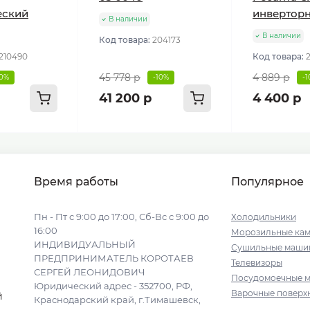
еский
инвертор
В наличии
В наличии
Код товара:
204173
210490
Код товара:
45 778 р
4 889 р
10%
-10%
-
41 200 р
4 400 р
Время работы
Популярное
Пн - Пт с 9:00 до 17:00, Сб-Вс с 9:00 до
Холодильники
16:00
Морозильные ка
ИНДИВИДУАЛЬНЫЙ
Сушильные маши
ПРЕДПРИНИМАТЕЛЬ КОРОТАЕВ
Телевизоры
СЕРГЕЙ ЛЕОНИДОВИЧ
Посудомоечные 
Юридический адрес - 352700, РФ,
Варочные поверх
й
Краснодарский край, г.Тимашевск,