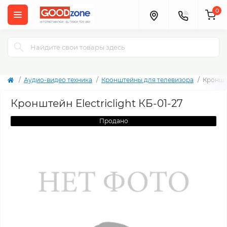
0
Аудио-видео техника
Кронштейны для телевизора
Кронште
Кронштейн Electriclight КБ-01-27
Продано