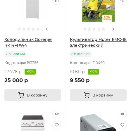
0
0
Холодильник Gorenje
Культиватор Huter ЕМС-1E
RK14FPW4
электрический
В наличии
В наличии
Код товара:
193356
Код товара:
210490
27 778 р
10 611 р
-10%
-10%
25 000 р
9 550 р
В корзину
В корзину