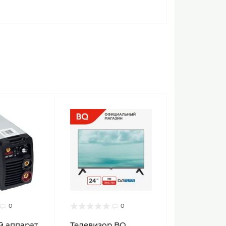
0
0
й аппарат
Телевизор BQ