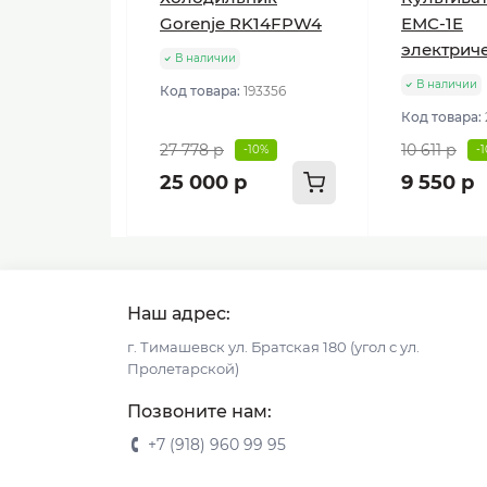
Gorenje RK14FPW4
ЕМС-1E
электрич
В наличии
В наличии
Код товара:
193356
Код товара:
27 778 р
10 611 р
-10%
-
25 000 р
9 550 р
Наш адрес:
г. Тимашевск ул. Братская 180 (угол с ул.
Пролетарской)
Позвоните нам:
+7 (918) 960 99 95