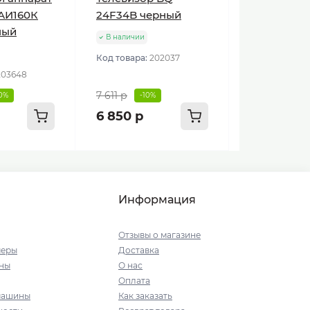
АИ160К
24F34B черный
ный
В наличии
Код товара:
202037
203648
7 611 р
10%
-10%
6 850 р
Информация
Отзывы о магазине
меры
Доставка
ны
О нас
Оплата
машины
Как заказать