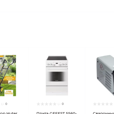
0
0
ор Huter
Плита GEFEST 5560-
Сварочны