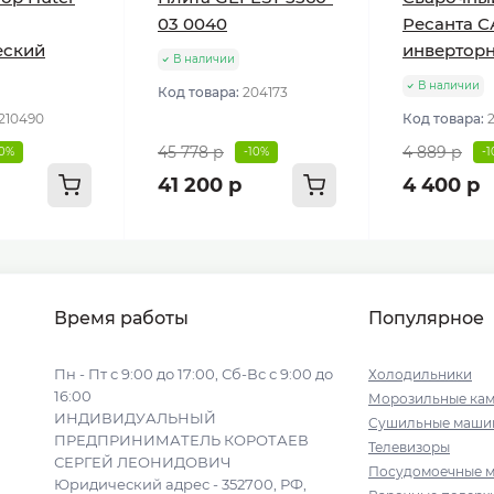
03 0040
Ресанта С
еский
инвертор
В наличии
В наличии
Код товара:
204173
210490
Код товара:
45 778 р
4 889 р
10%
-10%
-
41 200 р
4 400 р
Время работы
Популярное
Пн - Пт с 9:00 до 17:00, Сб-Вс с 9:00 до
Холодильники
16:00
Морозильные ка
ИНДИВИДУАЛЬНЫЙ
Сушильные маши
ПРЕДПРИНИМАТЕЛЬ КОРОТАЕВ
Телевизоры
СЕРГЕЙ ЛЕОНИДОВИЧ
Посудомоечные 
Юридический адрес - 352700, РФ,