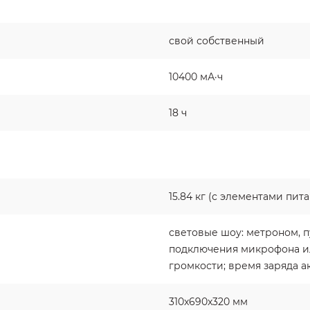
свой собственный
10400 мА·ч
18 ч
15.84 кг (с элементами пит
световые шоу: метроном, п
подключения микрофона и
громкости; время заряда а
310x690x320 мм