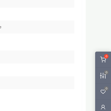
е
0
0
0