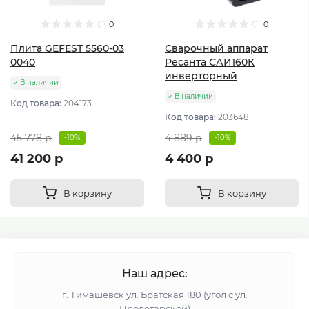
0
0
Плита GEFEST 5560-03
Сварочный аппарат
0040
Ресанта САИ160К
инверторный
В наличии
В наличии
Код товара:
204173
Код товара:
203648
45 778 р
4 889 р
-10%
-10%
41 200 р
4 400 р
В корзину
В корзину
Наш адрес:
г. Тимашевск ул. Братская 180 (угол с ул.
Пролетарской)