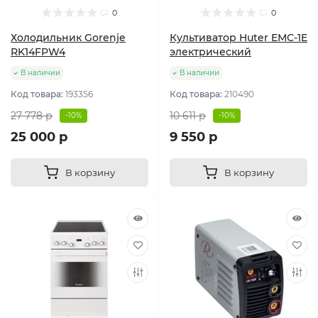
0
0
Холодильник Gorenje
Культиватор Huter ЕМС-1E
RK14FPW4
электрический
В наличии
В наличии
Код товара:
193356
Код товара:
210490
27 778 р
10 611 р
-10%
-10%
25 000 р
9 550 р
В корзину
В корзину