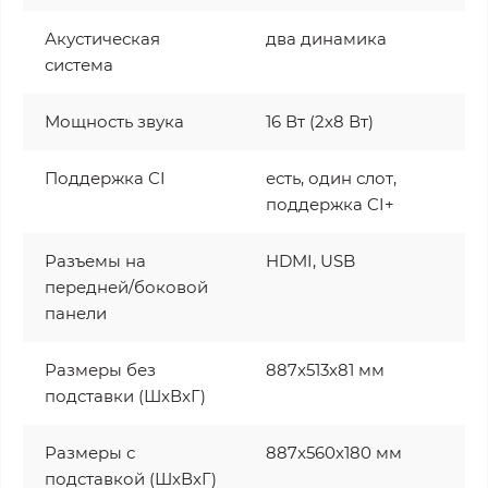
Акустическая
два динамика
система
Мощность звука
16 Вт (2х8 Вт)
Поддержка CI
есть, один слот,
поддержка CI+
Разъемы на
HDMI, USB
передней/боковой
панели
Размеры без
887x513x81 мм
подставки (ШxВxГ)
Размеры с
887x560x180 мм
подставкой (ШxВxГ)