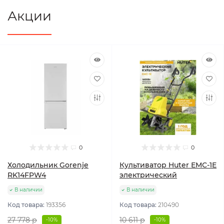
Акции
0
0
Холодильник Gorenje
Культиватор Huter ЕМС-1E
RK14FPW4
электрический
В наличии
В наличии
Код товара:
193356
Код товара:
210490
27 778 р
10 611 р
-10%
-10%