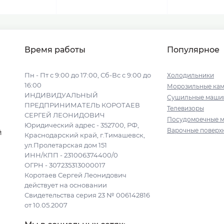
Время работы
Популярное
Пн - Пт с 9:00 до 17:00, Сб-Вс с 9:00 до
Холодильники
16:00
Морозильные ка
ИНДИВИДУАЛЬНЫЙ
Сушильные маши
ПРЕДПРИНИМАТЕЛЬ КОРОТАЕВ
Телевизоры
СЕРГЕЙ ЛЕОНИДОВИЧ
Посудомоечные 
Юридический адрес - 352700, РФ,
Варочные поверх
й
Краснодарский край, г.Тимашевск,
ул.Пролетарская дом 151
ИНН/КПП - 231006374400/0
ОГРН - 307235313000017
Коротаев Сергей Леонидович
действует на основании
Свидетельства серия 23 № 006142816
от 10.05.2007