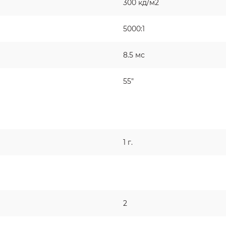
300 кд/м2
5000:1
8.5 мс
55"
1 г.
2