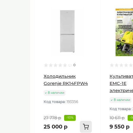
0
Холодильник
Культиват
Gorenje RK14FPW4
ЕМС-1E
электрич
В наличии
В наличии
Код товара:
193356
Код товара:
27 778 р
10 611 р
-10%
-
25 000 р
9 550 р