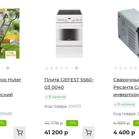
0
0
ор Huter
Плита GEFEST 5560-
Сварочны
03 0040
Ресанта С
еский
инвертор
В наличии
В наличии
Код товара:
204173
210490
Код товара:
45 778 р
4 889 р
10%
-10%
-
41 200 р
4 400 р