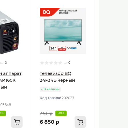
0
0
й аппарат
Телевизор BQ
АИ160К
24F34B черный
ный
В наличии
Код товара:
202037
203648
7 611 р
10%
-10%
6 850 р