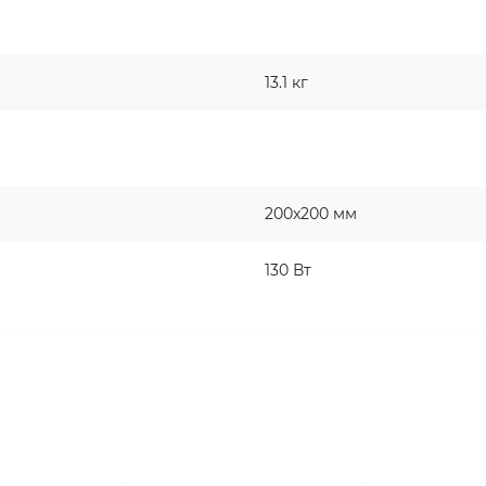
13.1 кг
200x200 мм
130 Вт