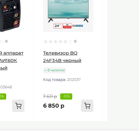
0
0
й аппарат
Телевизор BQ
АИ160К
24F34B черный
ный
В наличии
Код товара:
202037
203648
7 611 р
10%
-10%
6 850 р