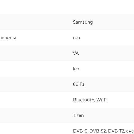
Samsung
новлены
нет
VA
led
60 Гц
Bluetooth, Wi-Fi
Tizen
DVB-C, DVB-S2, DVB-T2, ан