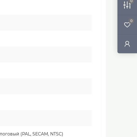
0
0
алоговый (PAL, SECAM, NTSC)