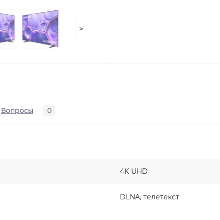
>
Вопросы
0
4K UHD
DLNA, телетекст