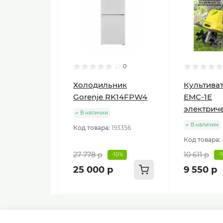
0
Холодильник
Культиват
Gorenje RK14FPW4
ЕМС-1E
электрич
В наличии
В наличии
Код товара:
193356
Код товара:
27 778 р
10 611 р
-10%
-
25 000 р
9 550 р