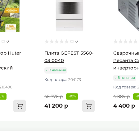
0
0
ор Huter
Плита GEFEST 5560-
Сварочны
03 0040
Ресанта С
еский
инвертор
В наличии
В наличии
Код товара:
204173
210490
Код товара:
45 778 р
4 889 р
10%
-10%
-
41 200 р
4 400 р