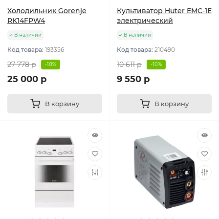
Холодильник Gorenje
Культиватор Huter ЕМС-1E
RK14FPW4
электрический
В наличии
В наличии
Код товара:
193356
Код товара:
210490
27 778 р
10 611 р
-10%
-10%
25 000 р
9 550 р
В корзину
В корзину