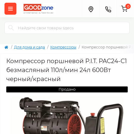
0
Для дома и сада
Компрессоры
Компрессор поршневой P.I.
Компрессор поршневой P.I.T. PAC24-C1
безмасляный 110л/мин 24л 600Вт
черный/красный
Продано