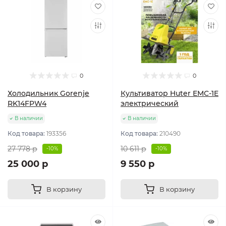
0
0
Холодильник Gorenje
Культиватор Huter ЕМС-1E
RK14FPW4
электрический
В наличии
В наличии
Код товара:
193356
Код товара:
210490
27 778 р
10 611 р
-10%
-10%
25 000 р
9 550 р
В корзину
В корзину