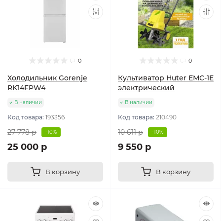
0
0
Холодильник Gorenje
Культиватор Huter ЕМС-1E
RK14FPW4
электрический
В наличии
В наличии
Код товара:
193356
Код товара:
210490
27 778 р
10 611 р
-10%
-10%
25 000 р
9 550 р
В корзину
В корзину