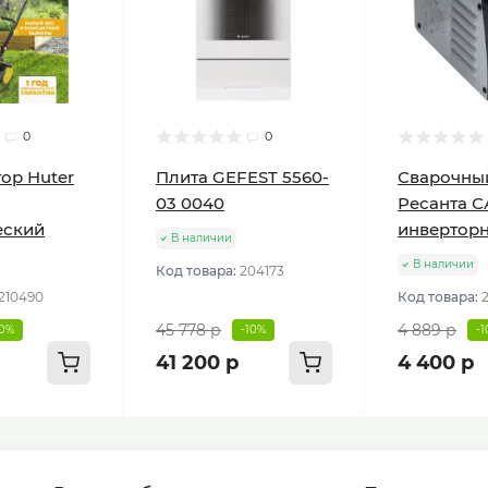
0
0
ор Huter
Плита GEFEST 5560-
Сварочны
03 0040
Ресанта С
еский
инвертор
В наличии
В наличии
Код товара:
204173
210490
Код товара:
45 778 р
4 889 р
10%
-10%
-
41 200 р
4 400 р