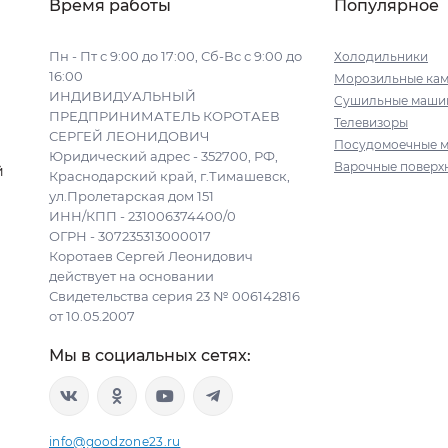
Время работы
Популярное
Пн - Пт с 9:00 до 17:00, Сб-Вс с 9:00 до
Холодильники
16:00
Морозильные ка
ИНДИВИДУАЛЬНЫЙ
Сушильные маши
ПРЕДПРИНИМАТЕЛЬ КОРОТАЕВ
Телевизоры
СЕРГЕЙ ЛЕОНИДОВИЧ
Посудомоечные 
Юридический адрес - 352700, РФ,
Варочные поверх
й
Краснодарский край, г.Тимашевск,
ул.Пролетарская дом 151
ИНН/КПП - 231006374400/0
ОГРН - 307235313000017
Коротаев Сергей Леонидович
действует на основании
Свидетельства серия 23 № 006142816
от 10.05.2007
Мы в социальных сетях:
info@goodzone23.ru