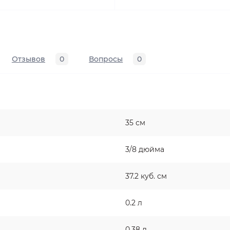
Отзывов
0
Вопросы
0
35 см
3/8 дюйма
37.2 куб. см
0.2 л
0.38 л