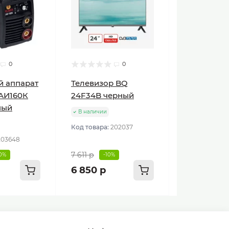
0
0
й аппарат
Телевизор BQ
АИ160К
24F34B черный
ный
В наличии
Код товара:
202037
203648
7 611 р
10%
-10%
6 850 р