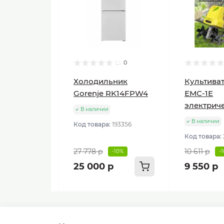
0
Холодильник
Культиват
Gorenje RK14FPW4
ЕМС-1E
электрич
В наличии
В наличии
Код товара:
193356
Код товара:
27 778 р
10 611 р
-10%
-
25 000 р
9 550 р