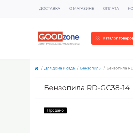
ДОСТАВКА
О МАГАЗИНЕ
ОПЛАТА
К
Каталог товаро
Для дома и сада
Бензопилы
Бензопила RD
Бензопила RD-GC38-14
Продано