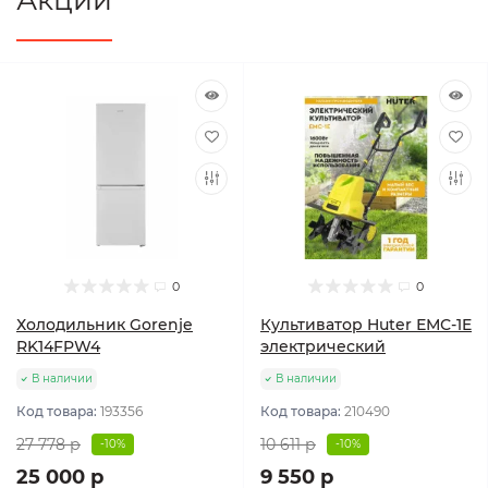
0
0
Холодильник Gorenje
Культиватор Huter ЕМС-1E
RK14FPW4
электрический
В наличии
В наличии
Код товара:
193356
Код товара:
210490
27 778 р
10 611 р
-10%
-10%
25 000 р
9 550 р