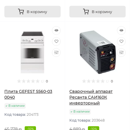
В корзину
В корзину
0
0
Плита GEFEST 5560-03
Сварочный аппарат
0040
Ресанта САИ160К
инверторный
В наличии
В наличии
Код товара:
204173
Код товара:
203648
45 778 р
4 889 р
-10%
-10%