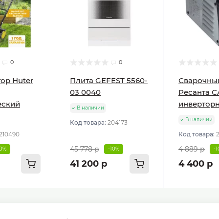
0
0
ор Huter
Плита GEFEST 5560-
Сварочны
03 0040
Ресанта С
еский
инвертор
В наличии
В наличии
Код товара:
204173
210490
Код товара:
45 778 р
4 889 р
10%
-10%
-
41 200 р
4 400 р