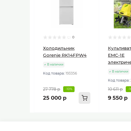
0
Холодильник
Культиват
Gorenje RK14FPW4
ЕМС-1E
электрич
В наличии
В наличии
Код товара:
193356
Код товара:
27 778 р
10 611 р
-10%
-
25 000 р
9 550 р