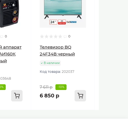
0
0
й аппарат
Телевизор BQ
АИ160К
24F34B черный
ный
В наличии
Код товара:
202037
203648
7 611 р
10%
-10%
6 850 р