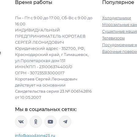
Время работы
Популярное
Пн - Пт с 9:00 до 17:00, Сб-Вс с 9:00 до
Холодильники
16:00
Морозильные ка
ИНДИВИДУАЛЬНЫЙ
Сушильные маши
ПРЕДПРИНИМАТЕЛЬ КОРОТАЕВ
Телевизоры
СЕРГЕЙ ЛЕОНИДОВИЧ
Посудомоечные 
Юридический адрес - 352700, РФ,
Варочные поверх
й
Краснодарский край, г.Тимашевск,
ул.Пролетарская дом 151
ИНН/КПП - 231006374400/0
ОГРН - 307235313000017
Коротаев Сергей Леонидович
действует на основании
Свидетельства серия 23 № 006142816
от 10.05.2007
Мы в социальных сетях:
info@goodzone23.ru