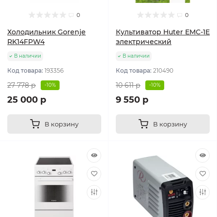
0
0
Холодильник Gorenje
Культиватор Huter ЕМС-1E
RK14FPW4
электрический
В наличии
В наличии
Код товара:
193356
Код товара:
210490
27 778 р
10 611 р
-10%
-10%
25 000 р
9 550 р
В корзину
В корзину