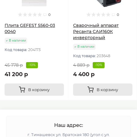
0
0
Плита GEFEST 5560-03
Сварочный аппарат
0040
Ресанта САИ160К
инверторный
В наличии
В наличии
Код товара:
204173
Код товара:
203648
45 778 р
4 889 р
-10%
-10%
41 200 р
4 400 р
В корзину
В корзину
Наш адрес:
г. Тимашевск ул. Братская 180 (угол с ул.