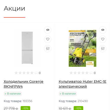
Акции
0
0
Холодильник Gorenje
Культиватор Huter ЕМС-1E
RK14FPW4
электрический
В наличии
В наличии
Код товара:
193356
Код товара:
210490
27 778 р
10 611 р
-10%
-10%