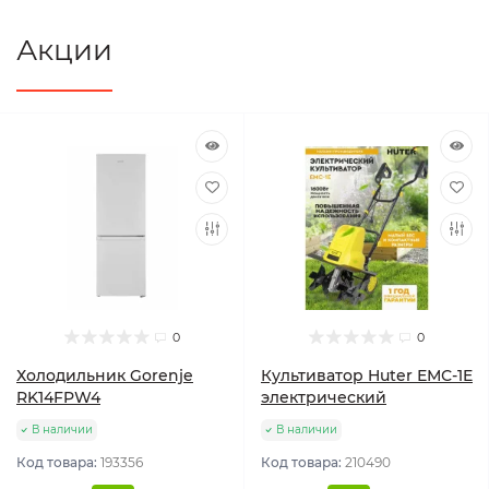
Акции
0
0
Холодильник Gorenje
Культиватор Huter ЕМС-1E
RK14FPW4
электрический
В наличии
В наличии
Код товара:
193356
Код товара:
210490