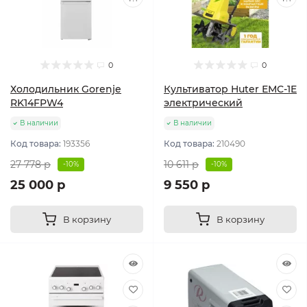
0
0
Холодильник Gorenje
Культиватор Huter ЕМС-1E
RK14FPW4
электрический
В наличии
В наличии
Код товара:
193356
Код товара:
210490
27 778 р
10 611 р
-10%
-10%
25 000 р
9 550 р
В корзину
В корзину