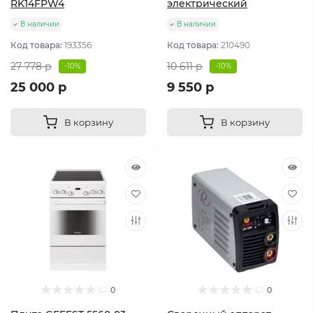
RK14FPW4
электрический
В наличии
В наличии
Код товара:
193356
Код товара:
210490
27 778 р
10 611 р
-10%
-10%
25 000 р
9 550 р
В корзину
В корзину
0
0