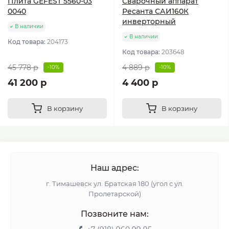
Плита GEFEST 5560-03
Сварочный аппарат
0040
Ресанта САИ160К
инверторный
В наличии
В наличии
Код товара:
204173
Код товара:
203648
45 778 р
4 889 р
-10%
-10%
41 200 р
4 400 р
В корзину
В корзину
Наш адрес:
г. Тимашевск ул. Братская 180 (угол с ул.
Пролетарской)
Позвоните нам: