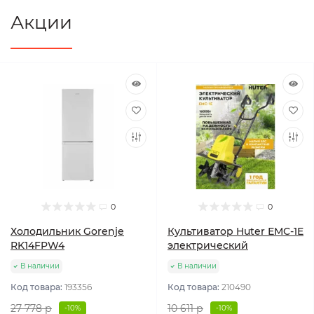
Акции
0
0
Холодильник Gorenje
Культиватор Huter ЕМС-1E
RK14FPW4
электрический
В наличии
В наличии
Код товара:
193356
Код товара:
210490
27 778 р
10 611 р
-10%
-10%