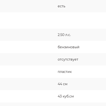
есть
2.50 л.с.
бензиновый
отсутствует
пластик
44 см
43 куб.см