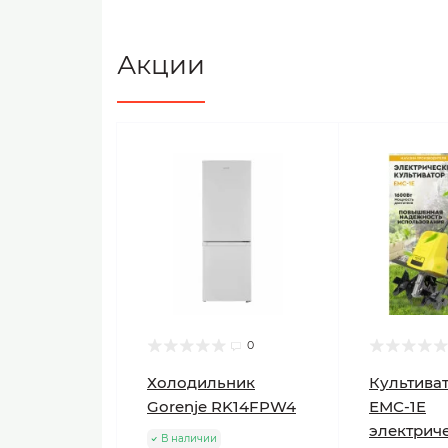
Акции
0
Холодильник
Культиват
Gorenje RK14FPW4
ЕМС-1E
электрич
В наличии