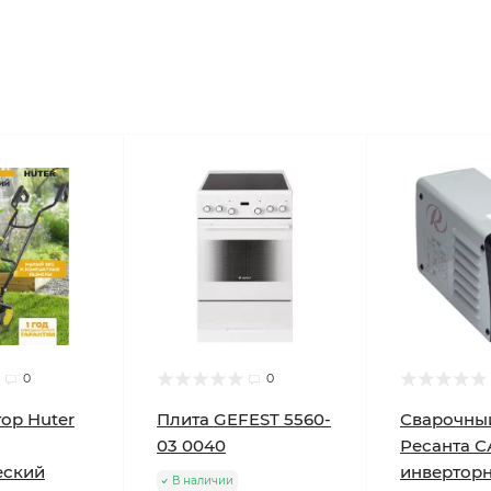
0
0
ор Huter
Плита GEFEST 5560-
Сварочны
03 0040
Ресанта С
еский
инвертор
В наличии