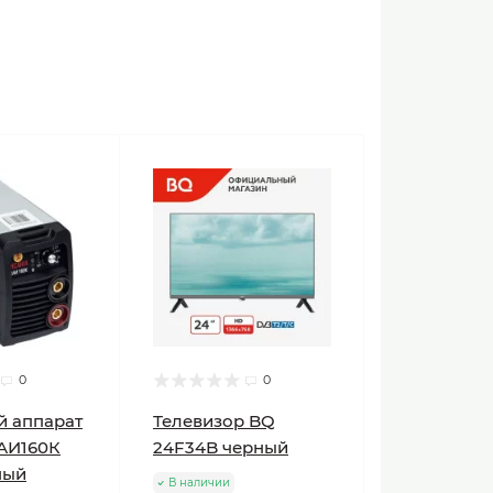
0
0
й аппарат
Телевизор BQ
АИ160К
24F34B черный
ный
В наличии