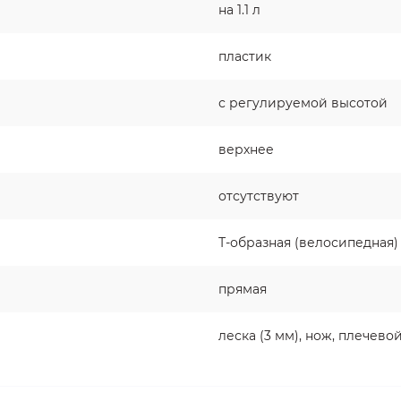
на 1.1 л
пластик
с регулируемой высотой
верхнее
отсутствуют
Т-образная (велосипедная)
прямая
леска (3 мм), нож, плечево