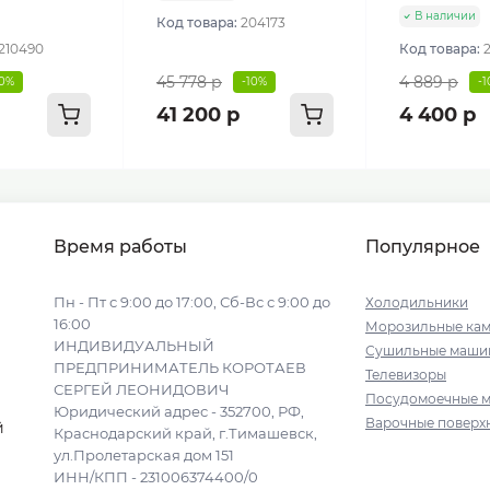
В наличии
Код товара:
204173
210490
Код товара:
45 778 р
4 889 р
10%
-10%
-
41 200 р
4 400 р
Время работы
Популярное
Пн - Пт с 9:00 до 17:00, Сб-Вс с 9:00 до
Холодильники
16:00
Морозильные ка
ИНДИВИДУАЛЬНЫЙ
Сушильные маши
ПРЕДПРИНИМАТЕЛЬ КОРОТАЕВ
Телевизоры
СЕРГЕЙ ЛЕОНИДОВИЧ
Посудомоечные 
Юридический адрес - 352700, РФ,
Варочные поверх
й
Краснодарский край, г.Тимашевск,
ул.Пролетарская дом 151
ИНН/КПП - 231006374400/0