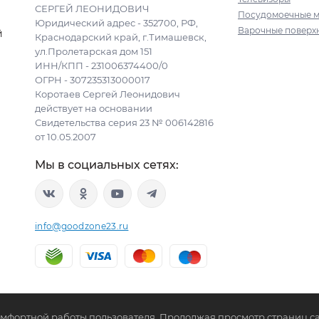
СЕРГЕЙ ЛЕОНИДОВИЧ
Посудомоечные 
Юридический адрес - 352700, РФ,
Варочные поверх
й
Краснодарский край, г.Тимашевск,
ул.Пролетарская дом 151
ИНН/КПП - 231006374400/0
ОГРН - 307235313000017
Коротаев Сергей Леонидович
действует на основании
Свидетельства серия 23 № 006142816
от 10.05.2007
Мы в социальных сетях:
info@goodzone23.ru
комфортной работы пользователя. Продолжая просмотр страниц са