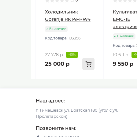
0
Холодильник
Культиват
Gorenje RK14FPW4
ЕМС-1E
электрич
В наличии
В наличии
Код товара:
193356
Код товара:
27 778 р
10 611 р
-10%
-
25 000 р
9 550 р
Наш адрес:
г. Тимашевск ул. Братская 180 (угол с ул.
Пролетарской)
Позвоните нам: