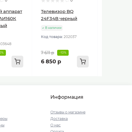
0
0
й аппарат
Телевизор BQ
АИ160К
24F34B черный
ный
В наличии
Код товара:
202037
203648
7 611 р
10%
-10%
6 850 р
Информация
Отзывы о магазине
меры
Доставка
ны
О нас
Оплата