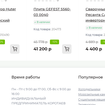
0
0
ор Huter
Плита GEFEST 5560-
Сварочны
03 0040
Ресанта С
еский
инвертор
В наличии
В наличии
Код товара:
204173
210490
Код товара:
45 778 р
4 889 р
10%
-10%
-
41 200 р
4 400 р
Время работы
Популярное
Пн - Пт с 9:00 до 17:00, Сб-Вс с 9:00 до
Холодильники
16:00
Морозильные ка
ИНДИВИДУАЛЬНЫЙ
Сушильные маши
ПРЕДПРИНИМАТЕЛЬ КОРОТАЕВ
Телевизоры