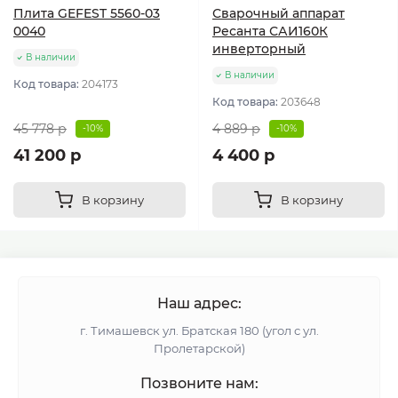
Плита GEFEST 5560-03
Сварочный аппарат
0040
Ресанта САИ160К
инверторный
В наличии
В наличии
Код товара:
204173
Код товара:
203648
45 778 р
4 889 р
-10%
-10%
41 200 р
4 400 р
В корзину
В корзину
Наш адрес:
г. Тимашевск ул. Братская 180 (угол с ул.
Пролетарской)
Позвоните нам: