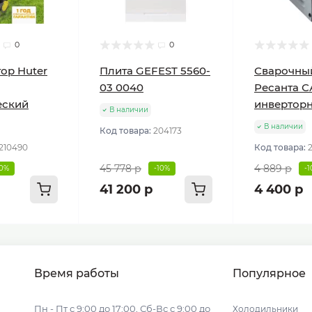
0
0
ор Huter
Плита GEFEST 5560-
Сварочны
03 0040
Ресанта С
еский
инвертор
В наличии
В наличии
Код товара:
204173
210490
Код товара:
45 778 р
4 889 р
10%
-10%
-
41 200 р
4 400 р
Время работы
Популярное
Пн - Пт с 9:00 до 17:00, Сб-Вс с 9:00 до
Холодильники