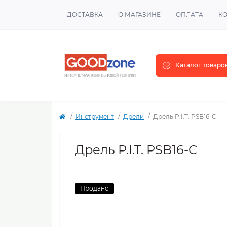
ДОСТАВКА
О МАГАЗИНЕ
ОПЛАТА
К
Каталог товаро
Инструмент
Дрели
Дрель P.I.T. PSB16-C
Дрель P.I.T. PSB16-C
Продано