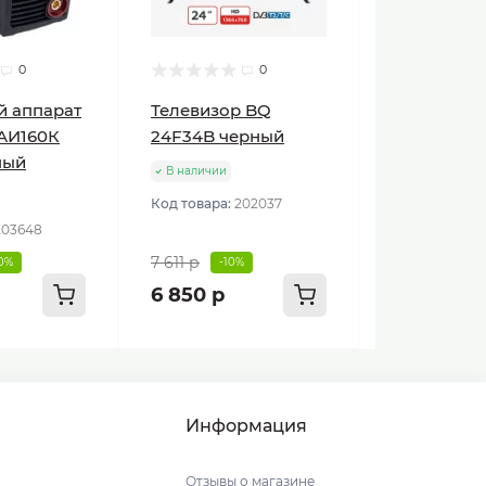
0
0
й аппарат
Телевизор BQ
АИ160К
24F34B черный
ный
В наличии
Код товара:
202037
203648
7 611 р
10%
-10%
6 850 р
Информация
Отзывы о магазине