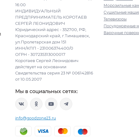
16:00
Морозильные ка
ИНДИВИДУАЛЬНЫЙ
Сушильные маши
ПРЕДПРИНИМАТЕЛЬ КОРОТАЕВ
Телевизоры
СЕРГЕЙ ЛЕОНИДОВИЧ
Посудомоечные 
Юридический адрес - 352700, РФ,
Варочные поверх
й
Краснодарский край, г.Тимашевск,
ул.Пролетарская дом 151
ИНН/КПП - 231006374400/0
ОГРН - 307235313000017
Коротаев Сергей Леонидович
действует на основании
Свидетельства серия 23 № 006142816
от 10.05.2007
Мы в социальных сетях:
info@goodzone23.ru