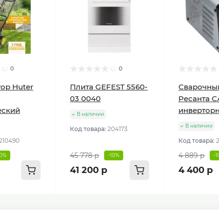
0
0
ор Huter
Плита GEFEST 5560-
Сварочны
03 0040
Ресанта С
еский
инвертор
В наличии
В наличии
Код товара:
204173
210490
Код товара:
45 778 р
4 889 р
10%
-10%
-
41 200 р
4 400 р