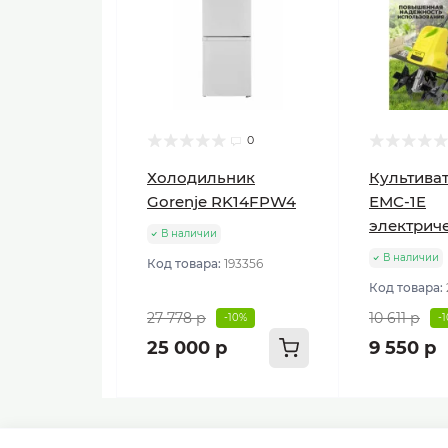
0
Холодильник
Культиват
Gorenje RK14FPW4
ЕМС-1E
электрич
В наличии
В наличии
Код товара:
193356
Код товара:
27 778 р
10 611 р
-10%
-
25 000 р
9 550 р