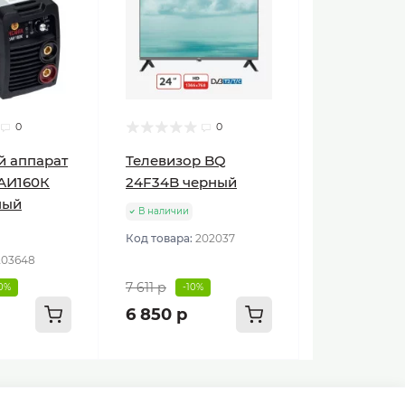
0
0
й аппарат
Телевизор BQ
АИ160К
24F34B черный
ный
В наличии
Код товара:
202037
203648
7 611 р
10%
-10%
6 850 р