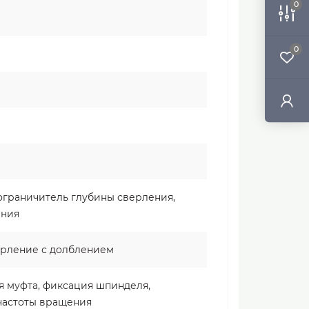
0
0
 ограничитель глубины сверления,
ения
ерление с долблением
я муфта, фиксация шпинделя,
частоты вращения