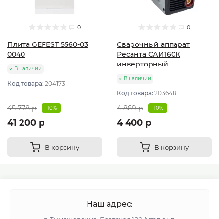
0
0
Плита GEFEST 5560-03
Сварочный аппарат
0040
Ресанта САИ160К
инверторный
В наличии
В наличии
Код товара:
204173
Код товара:
203648
45 778 р
4 889 р
-10%
-10%
41 200 р
4 400 р
В корзину
В корзину
Наш адрес:
г. Тимашевск ул. Братская 180 (угол с ул.