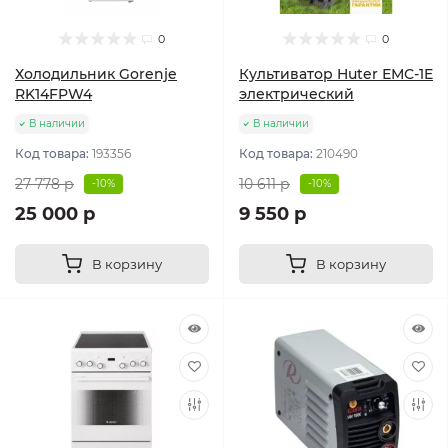
0
0
Холодильник Gorenje
Культиватор Huter ЕМС-1E
RK14FPW4
электрический
В наличии
В наличии
Код товара:
193356
Код товара:
210490
27 778 р
10 611 р
-10%
-10%
25 000 р
9 550 р
В корзину
В корзину